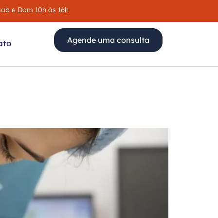
 Sab e Dom 10h às 16h
Agende uma consulta
ato