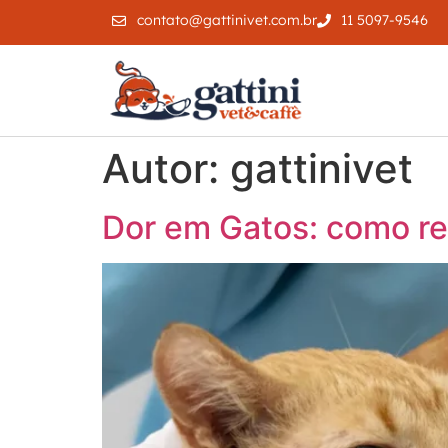
contato@gattinivet.com.br
11 5097-9546
Autor:
gattinivet
Dor em Gatos: como re