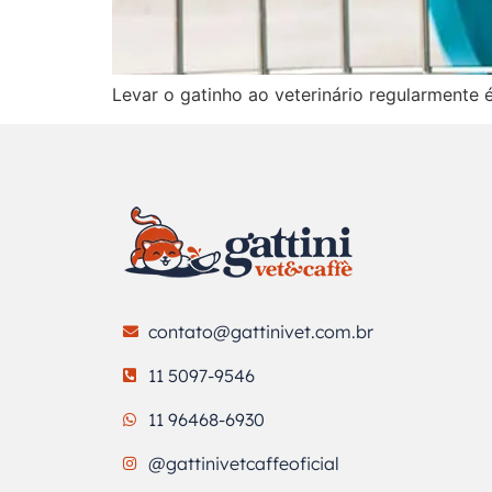
Levar o gatinho ao veterinário regularmente é
contato@gattinivet.com.br
11 5097-9546
11 96468-6930
@gattinivetcaffeoficial