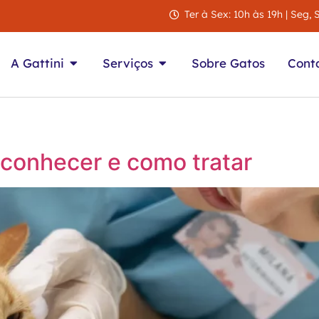
Ter à Sex: 10h às 19h | Seg,
A Gattini
Serviços
Sobre Gatos
Cont
conhecer e como tratar